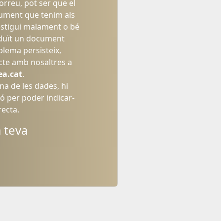
orreu, pot ser que el
ment que tenim als
estigui malament o bé
oduït un document
oblema persisteix,
cte amb nosaltres a
a.cat
.
una de les dades, hi
ó per poder indicar-
recta.
a teva