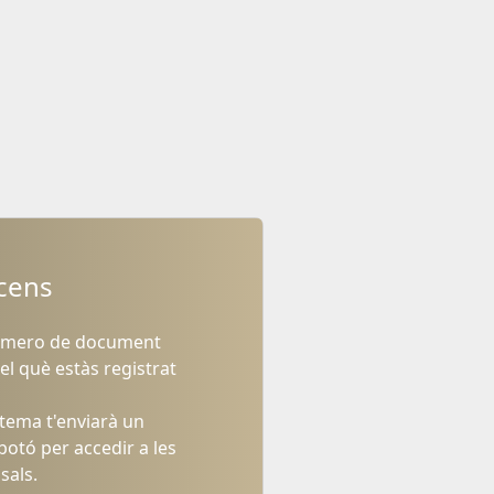
 cens
número de document
el què estàs registrat
istema t'enviarà un
otó per accedir a les
sals.