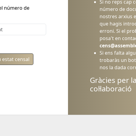
Si no reps cap c
 el número de
número de docu
nostres arxius 
que hagis intr
erroni. Si el pr
posa't en conta
cens@assemble
Si ens falta alg
 estat censal
trobaràs un bot
nos la dada cor
Gràcies per l
col·laboració